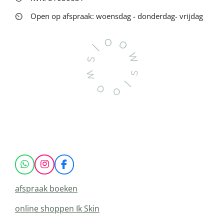
⏲
Open op afspraak: woensdag - donderdag- vrijdag
W
I
F
h
n
a
a
s
c
afspraak boeken
t
t
e
s
a
b
online shoppen Ik Skin
A
g
o
p
r
o