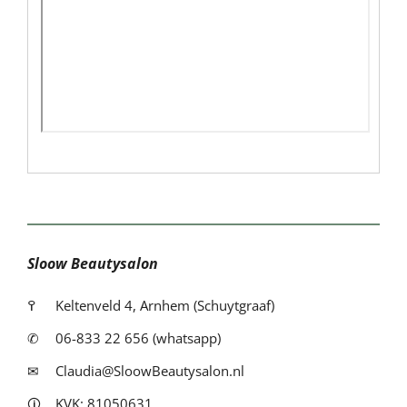
Sloow Beautysalon
߉
Keltenveld 4, Arnhem (Schuytgraaf)
✆
06-833 22 656 (whatsapp)
✉
Claudia@SloowBeautysalon.nl
🛈
KVK: 81050631