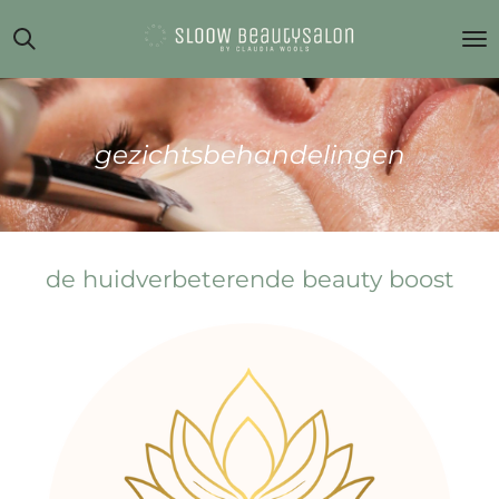
Ga
direct
naar
de
hoofdinhoud
gezichtsbehandelingen
de huidverbeterende beauty boost