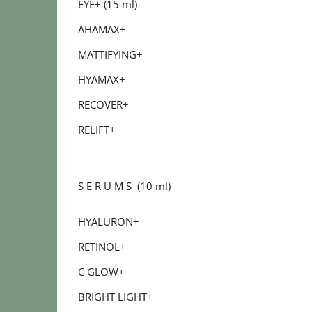
EYE+ (15 ml)
AHAMAX+
MATTIFYING+
HYAMAX+
RECOVER+
RELIFT+
S E R U M S (10 ml)
HYALURON+
RETINOL+
C GLOW+
BRIGHT LIGHT+