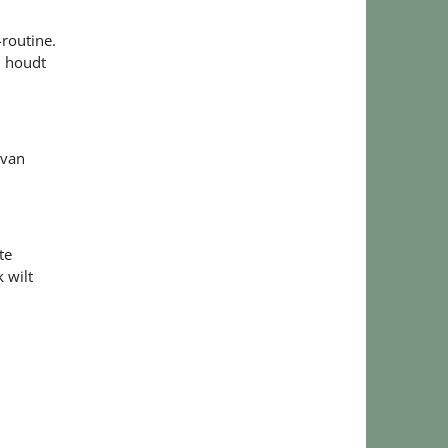
-routine.
j houdt
 van
te
 wilt