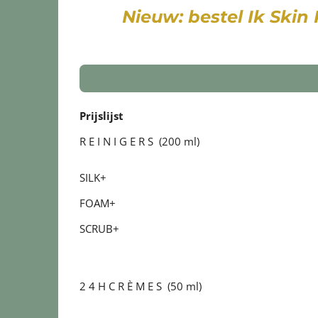
Nieuw: bestel Ik Skin
Prijslijst
R E I N I G E R S (200 ml)
SILK+
FOAM+
SCRUB+
2 4 H C R È M E S (50 ml)