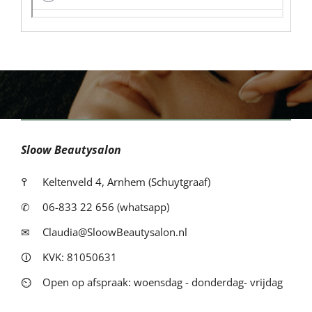
Sloow Beautysalon
߉
Keltenveld 4, Arnhem (Schuytgraaf)
✆
06-833 22 656 (whatsapp)
✉
Claudia@SloowBeautysalon.nl
🛈
KVK: 81050631
⏲
Open op afspraak: woensdag - donderdag- vrijdag