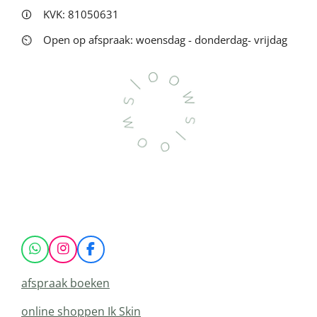
🛈
KVK: 81050631
⏲
Open op afspraak: woensdag - donderdag- vrijdag
W
I
F
h
n
a
a
s
c
afspraak boeken
t
t
e
s
a
b
online shoppen Ik Skin