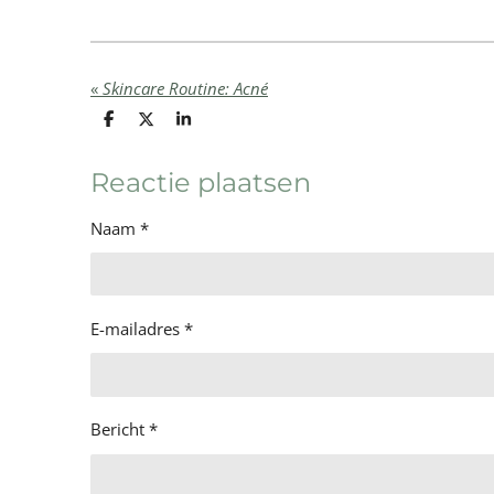
«
Skincare Routine: Acné
D
D
S
e
e
h
l
e
a
e
l
r
Reactie plaatsen
n
e
Naam *
E-mailadres *
Bericht *