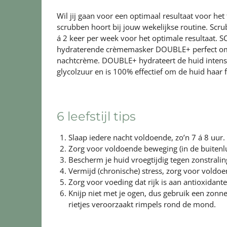
Wil jij gaan voor een optimaal resultaat voor he
scrubben hoort bij jouw wekelijkse routine. Scru
á 2 keer per week voor het optimale resultaat.
S
hydraterende crèmemasker DOUBLE+ perfect om 
nachtcrème.
DOUBLE+
hydrateert de huid inten
glycolzuur en is 100% effectief om de huid haar f
6 leefstijl tips
Slaap iedere nacht voldoende, zo’n 7 á 8 uur.
Zorg voor voldoende beweging (in de buitenl
Bescherm je huid vroegtijdig tegen zonstralin
Vermijd (chronische) stress, zorg voor voldo
Zorg voor voeding dat rijk is aan antioxidante
Knijp niet met je ogen, dus gebruik een zonneb
rietjes veroorzaakt rimpels rond de mond.