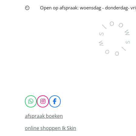
⏲
Open op afspraak: woensdag - donderdag- vri
W
I
F
h
n
a
a
s
c
afspraak boeken
t
t
e
s
a
b
online shoppen Ik Skin
A
g
o