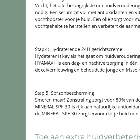
Vocht, het allerbelangrijkste om huidveroudering 
nodig. Een serum zit vol met antioxidanten en v
vochtbooster voor je huid. Een olie zorgt voor 
vochtgehalte te herstellen en verbetert de aanm
Stap 4: Hydraterende 24H gezichtscrème
Hydateren is key als het gaat om huidveroudering
HYAMAX+
is een dag- en nachtverzorging in één
de celvernieuwing en behoudt de jonge en frisse 
Stap 5: Spf zonbescherming
Smeren maar! Zonstraling zorgt voor 80% van de
MINERAL SPF 30 is rijk aan natuurlijke antioxida
de
MINERAL SPF 30
zorgt ervoor dat je huid min
Toe aan extra huidverbeter