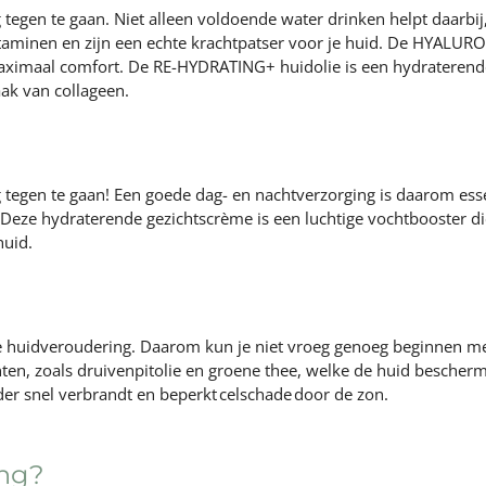
tegen te gaan. Niet alleen voldoende water drinken helpt daarbij,
itaminen en zijn een echte krachtpatser voor je huid. De HYALU
maximaal comfort. De
RE-HYDRATING+ huidolie
is een hydraterend
aak van collageen.
 tegen te gaan! Een goede dag- en nachtverzorging is daarom esse
. Deze hydraterende
gezichtscrème
is een luchtige vochtbooster di
huid.
 huidveroudering. Daarom kun je niet vroeg genoeg beginnen me
nten, zoals druivenpitolie en groene thee, welke de huid bescher
der snel verbrandt en beperkt celschade door de zon.
ing?