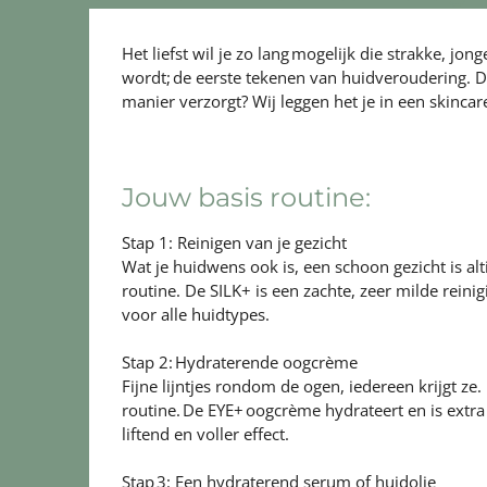
Het liefst wil je zo lang mogelijk die strakke, 
wordt; de eerste tekenen van huidveroudering. De 
manier verzorgt? Wij leggen het je in een skinca
Jouw basis routine:
Stap 1: Reinigen van je gezicht
Wat je huidwens ook is, een schoon gezicht is alt
routine. De SILK+ is een zachte, zeer milde rein
voor alle huidtypes.
Stap 2: Hydraterende oogcrème
Fijne lijntjes rondom de ogen, iedereen krijgt z
routine. De EYE+ oogcrème hydrateert en is extr
liftend en voller effect.
Stap 3: Een hydraterend serum of huidolie