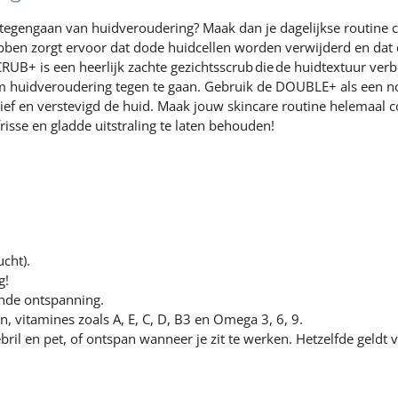
t tegengaan van huidveroudering? Maak dan je dagelijkse routine 
bben zorgt ervoor dat dode huidcellen worden verwijderd en dat de 
CRUB+
is een heerlijk zachte gezichtsscrub die de huidtextuur ver
huidveroudering tegen te gaan. Gebruik de DOUBLE+ als een no
sief en verstevigd de huid. Maak jouw skincare routine helemaal 
risse en gladde uitstraling te laten behouden!
ucht).
g!
ende ontspanning.
n, vitamines zoals A, E, C, D, B3 en Omega 3, 6, 9.
ril en pet, of ontspan wanneer je zit te werken. Hetzelfde geldt v