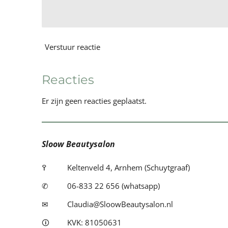
Verstuur reactie
Reacties
Er zijn geen reacties geplaatst.
Sloow Beautysalon
߉
Keltenveld 4, Arnhem (Schuytgraaf)
✆
06-833 22 656 (whatsapp)
✉
Claudia@SloowBeautysalon.nl
🛈
KVK: 81050631