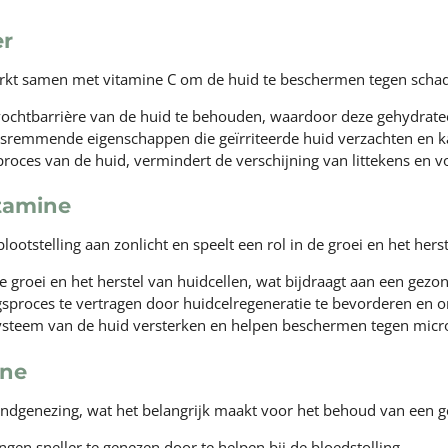
er
werkt samen met vitamine C om de huid te beschermen tegen scha
vochtbarrière van de huid te behouden, waardoor deze gehydrateer
gsremmende eigenschappen die geïrriteerde huid verzachten en 
proces van de huid, vermindert de verschijning van littekens en v
itamine
ootstelling aan zonlicht en speelt een rol in de groei en het hers
groei en het herstel van huidcellen, wat bijdraagt aan een gezon
sproces te vertragen door huidcelregeneratie te bevorderen en o
teem van de huid versterken en helpen beschermen tegen microbi
ine
wondgenezing, wat het belangrijk maakt voor het behoud van een 
en sneller te genezen door te helpen bij de bloedstolling.