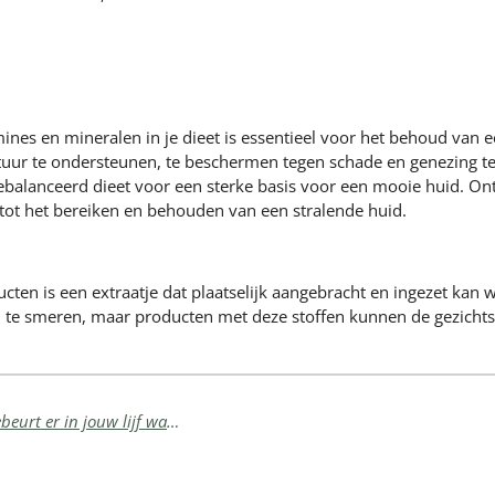
es en mineralen in je dieet is essentieel voor het behoud van e
ur te ondersteunen, te beschermen tegen schade en genezing te
gebalanceerd dieet voor een sterke basis voor een mooie huid. 
l tot het bereiken en behouden van een stralende huid.
ten is een extraatje dat plaatselijk aangebracht en ingezet kan 
uid te smeren, maar producten met deze stoffen kunnen de gezicht
De fysiologische effecten van stress op de huid: Wat gebeurt er in jouw lijf wanneer je stress ervaart?