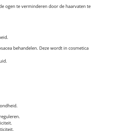
e ogen te verminderen door de haarvaten te
heid.
rosacea behandelen. Deze wordt in cosmetica
uid.
zondheid.
reguleren.
iteit.
citeit.