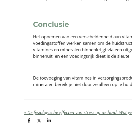
Conclusie
Het opnemen van een verscheidenheid aan vitamin
voedingsstoffen werken samen om de huidstructu
vitamines en mineralen binnenkrijgt via een uit
binnenuit, en een voedingsrijk dieet is de sleute
De toevoeging van vitamines in verzorgingsproduc
mineralen bereik je niet door ze alleen op je h
«
D
D
S
e
e
h
l
e
a