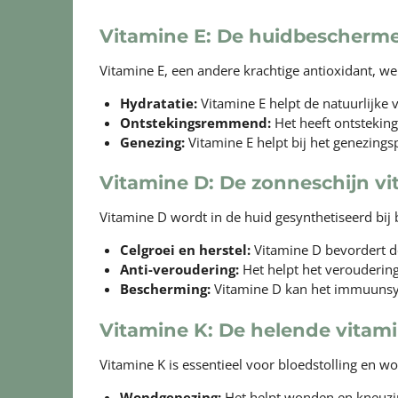
Vitamine E: De huidbescherm
Vitamine E, een andere krachtige antioxidant, 
Hydratatie:
Vitamine E helpt de natuurlijke 
Ontstekingsremmend:
Het heeft ontstekin
Genezing:
Vitamine E helpt bij het genezings
Vitamine D: De zonneschijn v
Vitamine D wordt in de huid gesynthetiseerd bij bl
Celgroei en herstel:
Vitamine D bevordert de 
Anti-veroudering:
Het helpt het veroudering
Bescherming:
Vitamine D kan het immuunsys
Vitamine K: De helende vitam
Vitamine K is essentieel voor bloedstolling en 
Wondgenezing:
Het helpt wonden en kneuzing