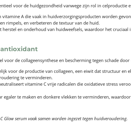
sentieel voor de huidgezondheid vanwege zijn rol in celproductie 
an vitamine A die vaak in huidverzorgingsproducten worden gevond
 en rimpels, en verbeteren de textuur van de huid.
et herstel en onderhoud van huidweefsels, waardoor het cruciaa
 antioxidant
tieel voor de collageensynthese en bescherming tegen schade doo
ijk voor de productie van collageen, een eiwit dat structuur en ela
roudering te verminderen.
neutraliseert vitamine C vrije radicalen die oxidatieve stress ver
r egaler te maken en donkere vlekken te verminderen, waardoor de
en C Glow serum vaak samen worden ingezet tegen huidveroudering.