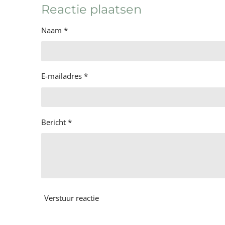
e
l
r
Reactie plaatsen
n
e
Naam *
E-mailadres *
Bericht *
Verstuur reactie