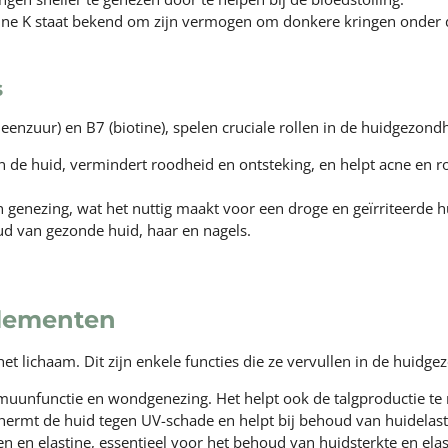
ne K staat bekend om zijn vermogen om donkere kringen onder d
s
eenzuur) en B7 (biotine), spelen cruciale rollen in de huidgezond
an de huid, vermindert roodheid en ontsteking, en helpt acne en 
n genezing, wat het nuttig maakt voor een droge en geïrriteerde h
ud van gezonde huid, haar en nagels.
Elementen
het lichaam. Dit zijn enkele functies die ze vervullen in de huidge
muunfunctie en wondgenezing. Het helpt ook de talgproductie te 
ermt de huid tegen UV-schade en helpt bij behoud van huidelastic
 en elastine, essentieel voor het behoud van huidsterkte en elasti