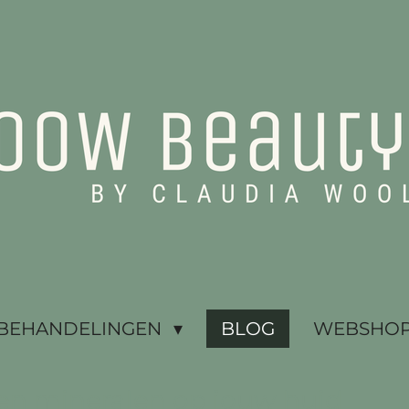
BEHANDELINGEN
BLOG
WEBSHOP 
 en mineralen op jouw huid