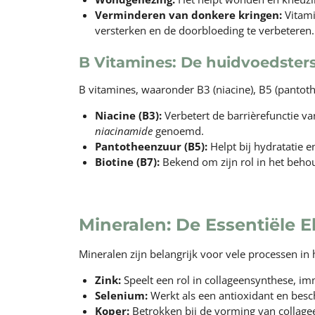
Verminderen van donkere kringen:
Vitami
versterken en de doorbloeding te verbeteren.
B Vitamines: De huidvoedster
B vitamines, waaronder B3 (niacine), B5 (pantoth
Niacine (B3):
Verbetert de barrièrefunctie v
niacinamide
genoemd.
Pantotheenzuur (B5):
Helpt bij hydratatie e
Biotine (B7):
Bekend om zijn rol in het beho
Mineralen: De Essentiële 
Mineralen zijn belangrijk voor vele processen in 
Zink:
Speelt een rol in collageensynthese, im
Selenium:
Werkt als een antioxidant en besch
Koper:
Betrokken bij de vorming van collageen