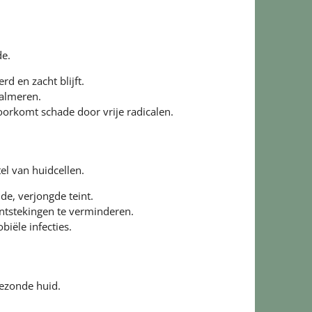
de.
d en zacht blijft.
kalmeren.
oorkomt schade door vrije radicalen.
tel van huidcellen.
de, verjongde teint.
ntstekingen te verminderen.
ële infecties.
gezonde huid.