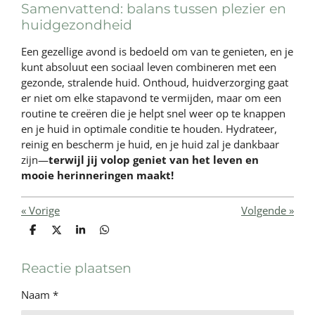
Samenvattend: balans tussen plezier en
huidgezondheid
Een gezellige avond is bedoeld om van te genieten, en je
kunt absoluut een sociaal leven combineren met een
gezonde, stralende huid. Onthoud, huidverzorging gaat
er niet om elke stapavond te vermijden, maar om een
routine te creëren die je helpt snel weer op te knappen
en je huid in optimale conditie te houden. Hydrateer,
reinig en bescherm je huid, en je huid zal je dankbaar
zijn—
terwijl jij volop geniet van het leven en
mooie herinneringen maakt!
«
Vorige
Volgende
»
D
D
S
D
e
e
h
e
l
e
a
l
e
l
r
e
Reactie plaatsen
n
e
n
Naam *