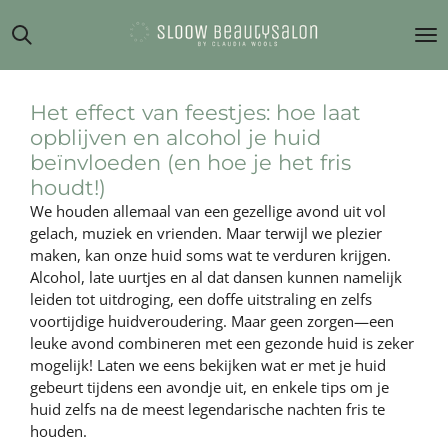
Ga
direct
naar
de
hoofdinhoud
Het effect van feestjes: hoe laat
opblijven en alcohol je huid
beïnvloeden (en hoe je het fris
houdt!)
We houden allemaal van een gezellige avond uit vol
gelach, muziek en vrienden. Maar terwijl we plezier
maken, kan onze huid soms wat te verduren krijgen.
Alcohol, late uurtjes en al dat dansen kunnen namelijk
leiden tot uitdroging, een doffe uitstraling en zelfs
voortijdige huidveroudering. Maar geen zorgen—een
leuke avond combineren met een gezonde huid is zeker
mogelijk! Laten we eens bekijken wat er met je huid
gebeurt tijdens een avondje uit, en enkele tips om je
huid zelfs na de meest legendarische nachten fris te
houden.