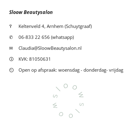
Sloow Beautysalon
߉
Keltenveld 4, Arnhem (Schuytgraaf)
✆
06-833 22 656 (whatsapp)
✉
Claudia@SloowBeautysalon.nl
🛈
KVK: 81050631
⏲
Open op afspraak: woensdag - donderdag- vrijdag