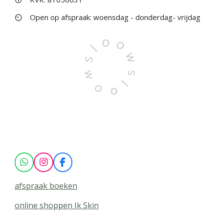
⏲
Open op afspraak: woensdag - donderdag- vrijdag
W
I
F
h
n
a
a
s
c
afspraak boeken
t
t
e
s
a
b
online shoppen Ik Skin
A
g
o
p
r
o