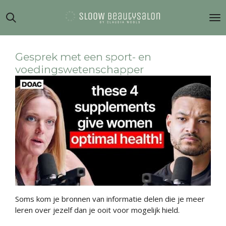
Ga
direct
naar
de
hoofdinhoud
Gesprek met een sport- en
voedingswetenschapper
Soms kom je bronnen van informatie delen die je meer
leren over jezelf dan je ooit voor mogelijk hield.