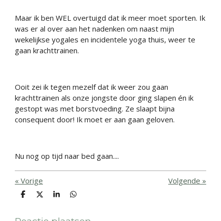
Maar ik ben WEL overtuigd dat ik meer moet sporten. Ik
was er al over aan het nadenken om naast mijn
wekelijkse yogales en incidentele yoga thuis, weer te
gaan krachttrainen.
Ooit zei ik tegen mezelf dat ik weer zou gaan
krachttrainen als onze jongste door ging slapen én ik
gestopt was met borstvoeding. Ze slaapt bijna
consequent door! Ik moet er aan gaan geloven.
Nu nog op tijd naar bed gaan....
«
Vorige
Volgende
»
D
D
S
D
e
e
h
e
l
e
a
l
e
l
r
e
Reactie plaatsen