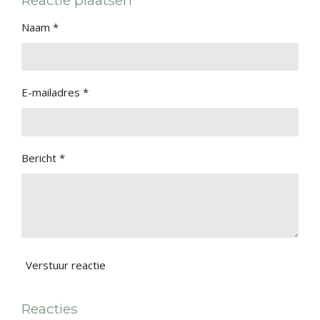
n
e
n
Naam *
E-mailadres *
Bericht *
Verstuur reactie
Reacties