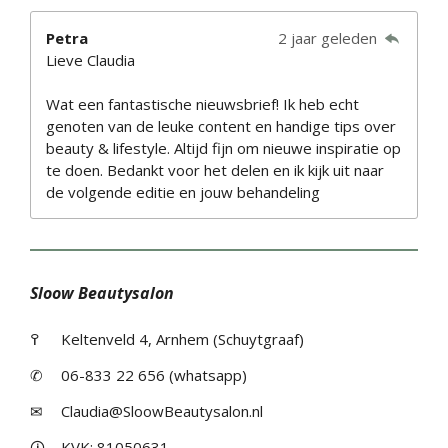
Petra
2 jaar geleden
Lieve Claudia
Wat een fantastische nieuwsbrief! Ik heb echt
genoten van de leuke content en handige tips over
beauty & lifestyle. Altijd fijn om nieuwe inspiratie op
te doen. Bedankt voor het delen en ik kijk uit naar
de volgende editie en jouw behandeling
Sloow Beautysalon
߉
Keltenveld 4, Arnhem (Schuytgraaf)
✆
06-833 22 656 (whatsapp)
✉
Claudia@SloowBeautysalon.nl
🛈
KVK: 81050631