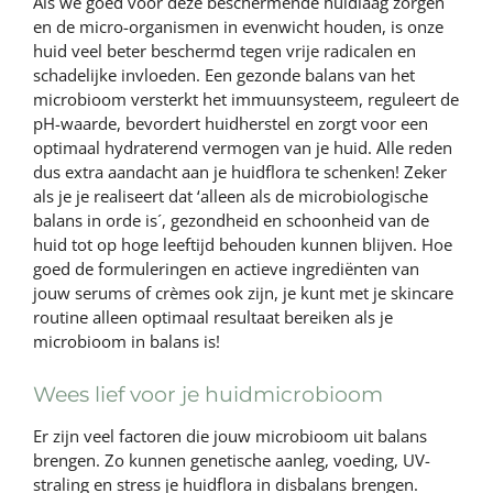
Als we goed voor deze beschermende huidlaag zorgen
en de micro-organismen in evenwicht houden, is onze
huid veel beter beschermd tegen vrije radicalen en
schadelijke invloeden. Een gezonde balans van het
microbioom versterkt het immuunsysteem, reguleert de
pH-waarde, bevordert huidherstel en zorgt voor een
optimaal hydraterend vermogen van je huid. Alle reden
dus extra aandacht aan je huidflora te schenken! Zeker
als je je realiseert dat ‘alleen als de microbiologische
balans in orde is´, gezondheid en schoonheid van de
huid tot op hoge leeftijd behouden kunnen blijven. Hoe
goed de formuleringen en actieve ingrediënten van
jouw serums of crèmes ook zijn, je kunt met je skincare
routine alleen optimaal resultaat bereiken als je
microbioom in balans is!
Wees lief voor je huidmicrobioom
Er zijn veel factoren die jouw microbioom uit balans
brengen. Zo kunnen genetische aanleg, voeding, UV-
straling en stress je huidflora in disbalans brengen.