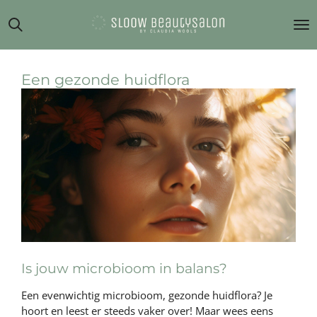
Ga
direct
naar
de
hoofdinhoud
Een gezonde huidflora
Is jouw microbioom in balans?
Een evenwichtig microbioom, gezonde huidflora? Je
hoort en leest er steeds vaker over! Maar wees eens