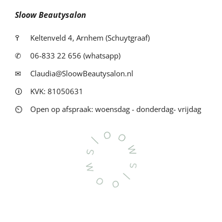
Sloow Beautysalon
߉
Keltenveld 4, Arnhem (Schuytgraaf)
✆
06-833 22 656 (whatsapp)
✉
Claudia@SloowBeautysalon.nl
🛈
KVK: 81050631
⏲
Open op afspraak: woensdag - donderdag- vrijdag