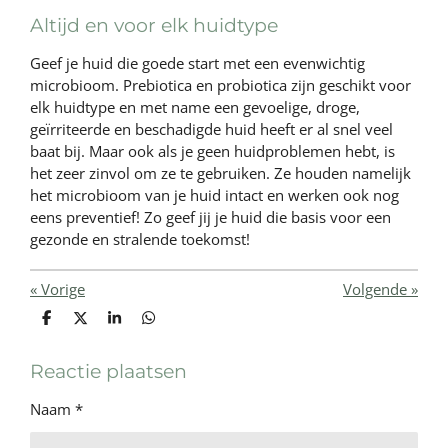
Altijd en voor elk huidtype
Geef je huid die goede start met een evenwichtig
microbioom. Prebiotica en probiotica zijn geschikt voor
elk huidtype en met name een gevoelige, droge,
geïrriteerde en beschadigde huid heeft er al snel veel
baat bij. Maar ook als je geen huidproblemen hebt, is
het zeer zinvol om ze te gebruiken. Ze houden namelijk
het microbioom van je huid intact en werken ook nog
eens preventief! Zo geef jij je huid die basis voor een
gezonde en stralende toekomst!
«
Vorige
Volgende
»
D
D
S
D
e
e
h
e
l
e
a
l
e
l
r
e
Reactie plaatsen
n
e
n
Naam *