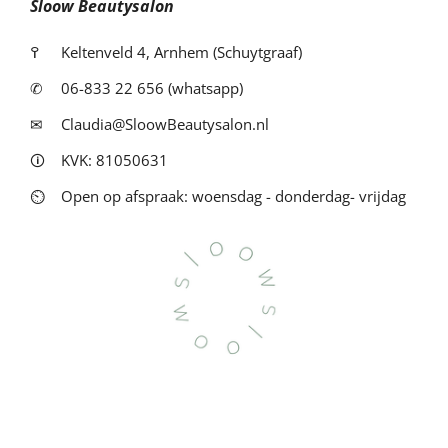
Sloow Beautysalon
߉
Keltenveld 4, Arnhem (Schuytgraaf)
✆
06-833 22 656 (whatsapp)
✉
Claudia@SloowBeautysalon.nl
🛈
KVK: 81050631
⏲
Open op afspraak: woensdag - donderdag- vrijdag