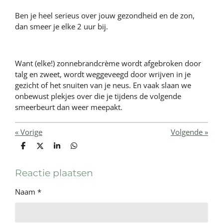
Ben je heel serieus over jouw gezondheid en de zon,
dan smeer je elke 2 uur bij.
Want (elke!) zonnebrandcrème wordt afgebroken door
talg en zweet, wordt weggeveegd door wrijven in je
gezicht of het snuiten van je neus. En vaak slaan we
onbewust plekjes over die je tijdens de volgende
smeerbeurt dan weer meepakt.
«
Vorige
Volgende
»
D
D
S
D
e
e
h
e
l
e
a
l
e
l
r
e
Reactie plaatsen
n
e
n
Naam *