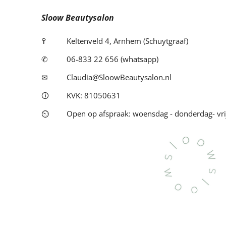
Sloow Beautysalon
߉
Keltenveld 4, Arnhem (Schuytgraaf)
✆
06-833 22 656 (whatsapp)
✉
Claudia@SloowBeautysalon.nl
🛈
KVK: 81050631
⏲
Open op afspraak: woensdag - donderdag- vri