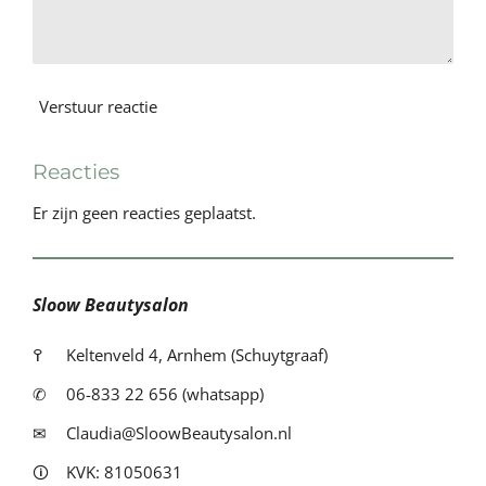
Verstuur reactie
Reacties
Er zijn geen reacties geplaatst.
Sloow Beautysalon
߉
Keltenveld 4, Arnhem (Schuytgraaf)
✆
06-833 22 656 (whatsapp)
✉
Claudia@SloowBeautysalon.nl
🛈
KVK: 81050631