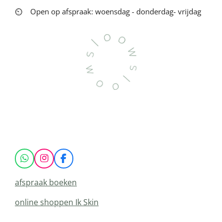
⏲
Open op afspraak: woensdag - donderdag- vrijdag
W
I
F
h
n
a
a
s
c
afspraak boeken
t
t
e
s
a
b
online shoppen Ik Skin
A
g
o
p
r
o