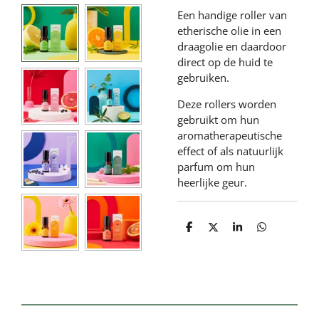
Een handige roller van
etherische olie in een
draagolie en daardoor
direct op de huid te
gebruiken.
Deze rollers worden
gebruikt om hun
aromatherapeutische
effect of als natuurlijk
parfum om hun
heerlijke geur.
D
D
S
D
e
e
h
e
l
e
a
l
e
l
r
e
n
e
n