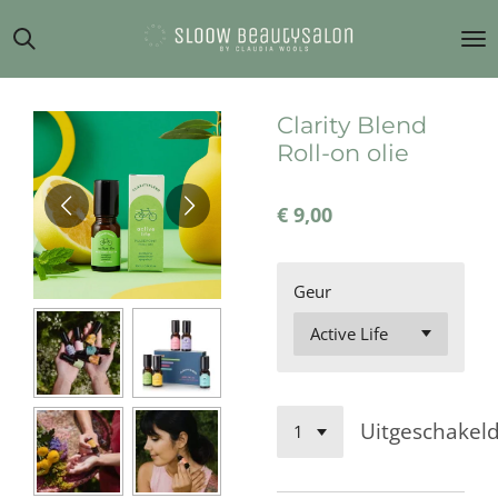
Ga
direct
naar
de
hoofdinhoud
Clarity Blend
Roll-on olie
€ 9,00
Geur
Uitgeschakel