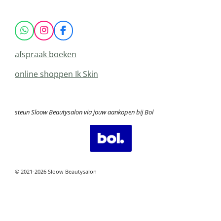
W
I
F
h
n
a
a
s
c
afspraak boeken
t
t
e
s
a
b
online shoppen Ik Skin
A
g
o
p
r
o
p
a
k
m
steun Sloow Beautysalon via jouw aankopen bij Bol
© 2021-2026 Sloow Beautysalon