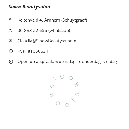
Sloow Beautysalon
߉
Keltenveld 4, Arnhem (Schuytgraaf)
✆
06-833 22 656 (whatsapp)
✉
Claudia@SloowBeautysalon.nl
🛈
KVK: 81050631
⏲
Open op afspraak: woensdag - donderdag- vrijdag