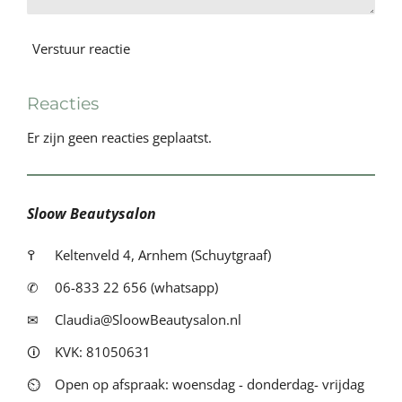
Verstuur reactie
Reacties
Er zijn geen reacties geplaatst.
Sloow Beautysalon
߉
Keltenveld 4, Arnhem (Schuytgraaf)
✆
06-833 22 656 (whatsapp)
✉
Claudia@SloowBeautysalon.nl
🛈
KVK: 81050631
⏲
Open op afspraak: woensdag - donderdag- vrijdag