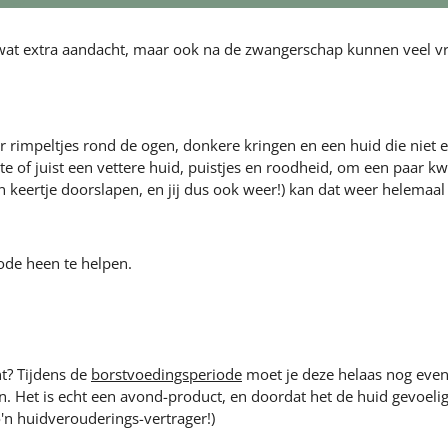
 wat extra aandacht, maar ook na de zwangerschap kunnen veel 
 rimpeltjes rond de ogen, donkere kringen en een huid die niet ec
of juist een vettere huid, puistjes en roodheid, om een paar kw
en keertje doorslapen, en jij dus ook weer!) kan dat weer helema
iode heen te helpen.
t? Tijdens de
borstvoedingsperiode
moet je deze helaas nog eve
en. Het is echt een avond-product, en doordat het de huid gevoelig
n huidverouderings-vertrager!)