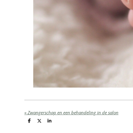
«
Zwangerschap en een behandeling in de salon
D
D
S
e
e
h
l
e
a