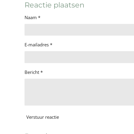
e
l
r
Reactie plaatsen
n
e
Naam *
E-mailadres *
Bericht *
Verstuur reactie