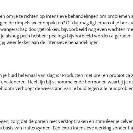
ten om je te richten op intensieve behandelingen om problemen 
 tegen de rimpels weer oppakken? Of dat mag ligt eraan of je bors
zwangerschap doorgetrokken, bijvoorbeeld nog even wachten met r
 je alsnog pech hebben: peelings bijvoorbeeld worden afgeraden
 jij weer lekker aan de intensieve behandelingen.
n je huid helemaal van slag is? Producten met pre- en probiotica
unctioneren. Heel fijn bij schommelende hormonen waarbij je de 
robioom verhoogt de weerstand van je huid tegen alle huidprobl
ogen, zorg dat de poriën niet verstopt raken en stimuleer je cel
op basis van fruitenzymen. Een extra intensieve werking zonder h