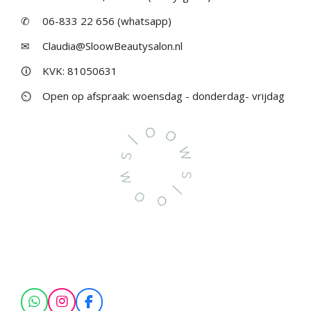
✆
06-833 22 656 (whatsapp)
✉
Claudia@SloowBeautysalon.nl
🛈
KVK: 81050631
⏲
Open op afspraak: woensdag - donderdag- vrijdag
W
I
F