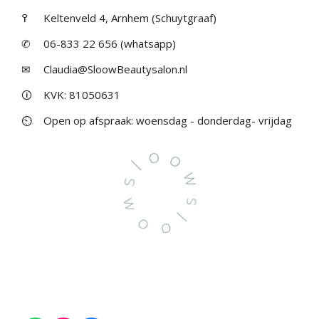
߉
Keltenveld 4, Arnhem (Schuytgraaf)
✆
06-833 22 656 (whatsapp)
✉
Claudia@SloowBeautysalon.nl
🛈
KVK: 81050631
⏲
Open op afspraak: woensdag - donderdag- vrijdag