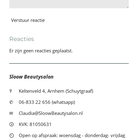
Verstuur reactie
Reacties
Er zijn geen reacties geplaatst.
Sloow Beautysalon
߉
Keltenveld 4, Arnhem (Schuytgraaf)
✆
06-833 22 656 (whatsapp)
✉
Claudia@SloowBeautysalon.nl
🛈
KVK: 81050631
⏲
Open op afspraak: woensdag - donderdag- vrijdag