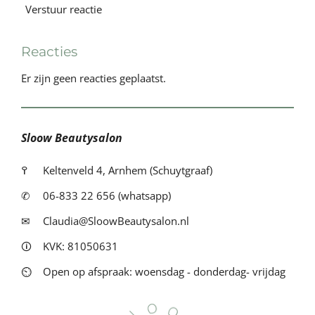
Verstuur reactie
Reacties
Er zijn geen reacties geplaatst.
Sloow Beautysalon
߉
Keltenveld 4, Arnhem (Schuytgraaf)
✆
06-833 22 656 (whatsapp)
✉
Claudia@SloowBeautysalon.nl
🛈
KVK: 81050631
⏲
Open op afspraak: woensdag - donderdag- vrijdag