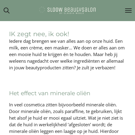
Ga
direct
naar
de
hoofdinhoud
IK zegt nee, ik ook!
Iedere dag brengen we van alles aan op onze huid. Een
milk, een
crème, een
masker… We doen er alles aan om
een mooie huid te krijgen én te houden. Maar heb jij
weleens nagedacht over welke ingrediënten er allemaal
in jouw beautyproducten zitten? Je zult je verbazen!
Het effect van minerale oliën
In veel cosmetica zitten bijvoorbeeld minerale oliën.
Door minerale oliën, zoals paraffine, te gebruiken, líjkt
het alsof je huid er mooi egaal uitziet. Wat je niet ziet is
dat de huid in werkelijkheid ‘afgesloten’ wordt; de
minerale oliën leggen een laagje op je huid. Hierdoor