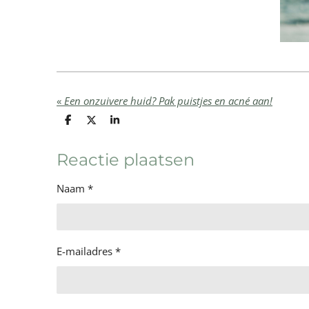
«
Een onzuivere huid? Pak puistjes en acné aan!
D
D
S
e
e
h
l
e
a
e
l
r
Reactie plaatsen
n
e
Naam *
E-mailadres *