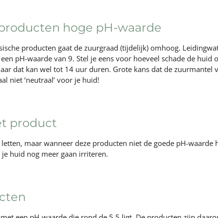
r producten hoge pH-waarde
sische producten gaat de zuurgraad (tijdelijk) omhoog. Leidingwa
 een pH-waarde van 9. Stel je eens voor hoeveel schade de huid 
 maar dat kan wel tot 14 uur duren. Grote kans dat de zuurmantel 
 niet ‘neutraal’ voor je huid!
et product
n letten, maar wanneer deze producten niet de goede pH-waarde h
n je huid nog meer gaan irriteren.
cten
, met een pH-waarde die rond de 5,5 ligt. De producten zijn daar