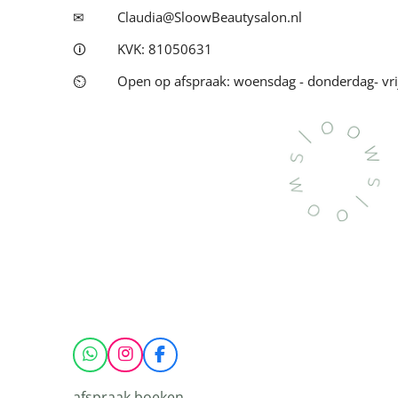
✉
Claudia@SloowBeautysalon.nl
🛈
KVK: 81050631
⏲
Open op afspraak: woensdag - donderdag- vri
W
I
F
h
n
a
a
s
c
afspraak boeken