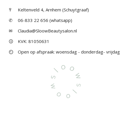
߉
Keltenveld 4, Arnhem (Schuytgraaf)
✆
06-833 22 656 (whatsapp)
✉
Claudia@SloowBeautysalon.nl
🛈
KVK: 81050631
⏲
Open op afspraak: woensdag - donderdag- vrijdag