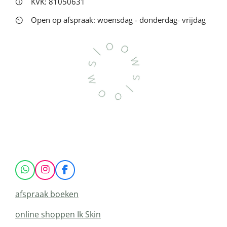
🛈
KVK: 81050631
⏲
Open op afspraak: woensdag - donderdag- vrijdag
W
I
F
h
n
a
a
s
c
afspraak boeken
t
t
e
s
a
b
online shoppen Ik Skin
A
g
o