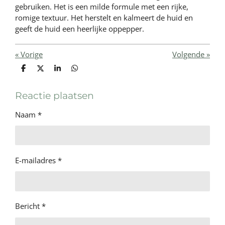
gebruiken. Het is een milde formule met een rijke,
romige textuur. Het herstelt en kalmeert de huid en
geeft de huid een heerlijke oppepper.
«
Vorige
Volgende
»
D
D
S
D
e
e
h
e
l
e
a
l
e
l
r
e
Reactie plaatsen
n
e
n
Naam *
E-mailadres *
Bericht *