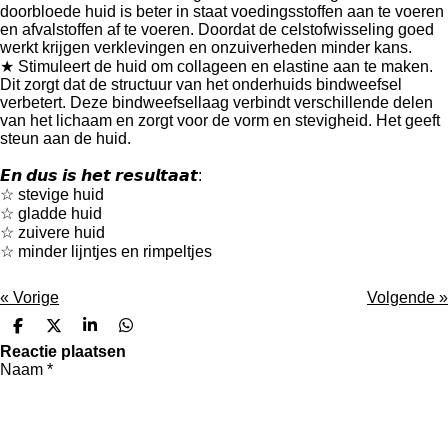
doorbloede huid is beter in staat voedingsstoffen aan te voeren
en afvalstoffen af te voeren. Doordat de celstofwisseling goed
werkt krijgen verklevingen en onzuiverheden minder kans.
★ Stimuleert de huid om collageen en elastine aan te maken.
Dit zorgt dat de structuur van het onderhuids bindweefsel
verbetert. Deze bindweefsellaag verbindt verschillende delen
van het lichaam en zorgt voor de vorm en stevigheid. Het geeft
steun aan de huid.
𝙀𝙣 𝙙𝙪𝙨 𝙞𝙨 𝙝𝙚𝙩 𝙧𝙚𝙨𝙪𝙡𝙩𝙖𝙖𝙩:
☆ stevige huid
☆ gladde huid
☆ zuivere huid
☆ minder lijntjes en rimpeltjes
«
Vorige
Volgende
»
D
D
S
D
e
e
h
e
Reactie plaatsen
l
e
a
l
Naam *
e
l
r
e
n
e
n