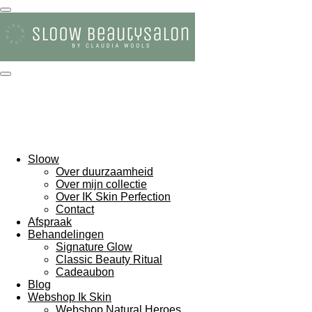
Ga
direct
naar
de
hoofdinhoud
Sloow
Over duurzaamheid
Over mijn collectie
Over IK Skin Perfection
Contact
Afspraak
Behandelingen
Signature Glow
Classic Beauty Ritual
Cadeaubon
Blog
Webshop Ik Skin
Webshop Natural Heroes