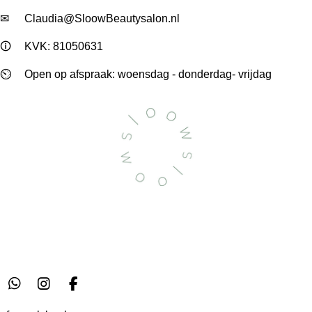
✉
Claudia@SloowBeautysalon.nl
🛈
KVK: 81050631
⏲
Open op afspraak: woensdag - donderdag- vrijdag
W
I
F
h
n
a