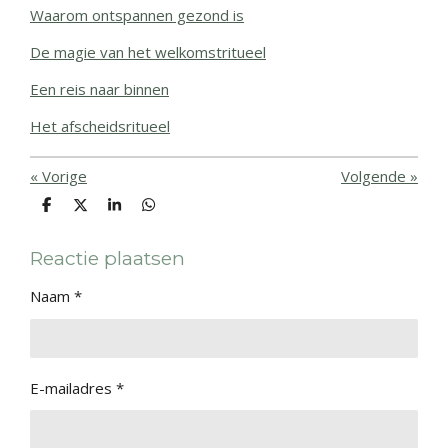
Waarom ontspannen gezond is
De magie van het welkomstritueel
Een reis naar binnen
Het afscheidsritueel
«
Vorige
Volgende
»
D
D
S
D
e
e
h
e
l
e
a
l
e
l
r
e
Reactie plaatsen
n
e
n
Naam *
E-mailadres *