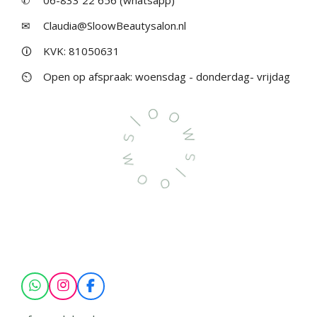
✉
Claudia@SloowBeautysalon.nl
🛈
KVK: 81050631
⏲
Open op afspraak: woensdag - donderdag- vrijdag
W
I
F
h
n
a
a
s
c