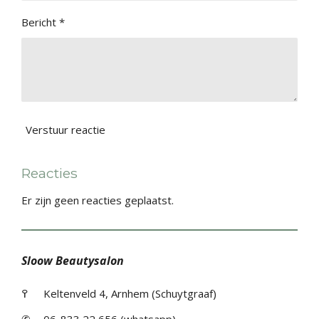
Bericht *
Verstuur reactie
Reacties
Er zijn geen reacties geplaatst.
Sloow Beautysalon
߉
Keltenveld 4, Arnhem (Schuytgraaf)
✆
06-833 22 656 (whatsapp)