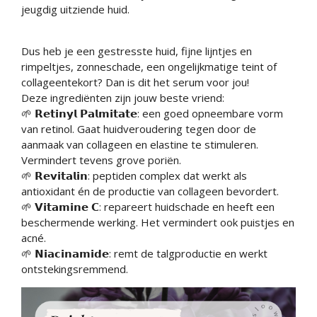
jeugdig uitziende huid.
Dus heb je een gestresste huid, fijne lijntjes en
rimpeltjes, zonneschade, een ongelijkmatige teint of
collageentekort? Dan is dit het serum voor jou!
Deze ingrediënten zijn jouw beste vriend:
🌱 𝗥𝗲𝘁𝗶𝗻𝘆𝗹 𝗣𝗮𝗹𝗺𝗶𝘁𝗮𝘁𝗲: een goed opneembare vorm
van retinol. Gaat huidveroudering tegen door de
aanmaak van collageen en elastine te stimuleren.
Vermindert tevens grove poriën.
🌱 𝗥𝗲𝘃𝗶𝘁𝗮𝗹𝗶𝗻: peptiden complex dat werkt als
antioxidant én de productie van collageen bevordert.
🌱 𝗩𝗶𝘁𝗮𝗺𝗶𝗻𝗲 𝗖: repareert huidschade en heeft een
beschermende werking. Het vermindert ook puistjes en
acné.
🌱 𝗡𝗶𝗮𝗰𝗶𝗻𝗮𝗺𝗶𝗱𝗲: remt de talgproductie en werkt
ontstekingsremmend.