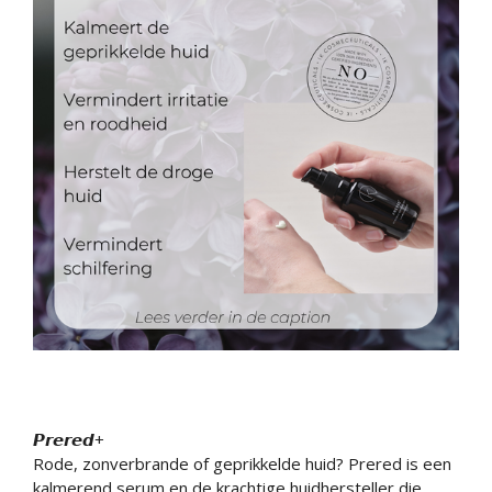
𝙋𝙧𝙚𝙧𝙚𝙙+
Rode, zonverbrande of geprikkelde huid? Prered is een
kalmerend serum en de krachtige huidhersteller die