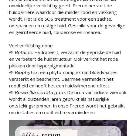
onmiddelijke verlichting geeft. Prered herstelt de
huidbarrière waardoor die minder rood en vlekkerig
wordt. Het is de SOS treatment voor een zachte,
ontspannen en rustige huid. Geschikt voor de gevoelige
en geïrriteerde huid, couperose en rosacea.
Voel verlichting door:
🌱 𝘉𝘦𝘵𝘢𝘪𝘯𝘦: Hydrateert, verzacht de geprikkelde huid
en verbetert de huidstructuur. Ook verlicht het rode
plekken door hyperpigmentatie.
🌱 𝘉𝘪𝘰𝘱𝘩𝘺𝘵𝘦𝘹: een phyto-complex dat bloedvaatjes
versterkt en beschermt. Daarmee vermindert het
roodheid en heeft het een huidkalmerend effect.
🌱 𝘉𝘰𝘴𝘸𝘦𝘭𝘭𝘪𝘢 𝘴𝘦𝘳𝘳𝘢𝘵𝘢 𝘨𝘶𝘮: De bron van indiase wierook
wordt al duizenden jaren gebruikt als natuurlijke
ontstekingsremmer. In onze Prered wordt het gebruikt
om irritaties en roodheid te verminderen.