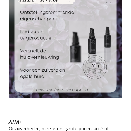
𝘼𝙃𝘼+
Onzuiverheden, mee-eters, grote poriën, acné of