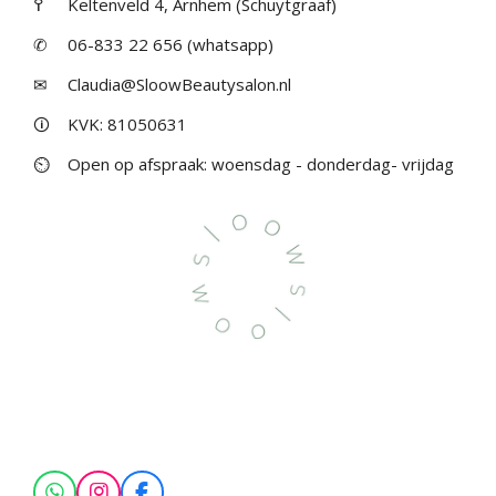
߉
Keltenveld 4, Arnhem (Schuytgraaf)
✆
06-833 22 656 (whatsapp)
✉
Claudia@SloowBeautysalon.nl
🛈
KVK: 81050631
⏲
Open op afspraak: woensdag - donderdag- vrijdag