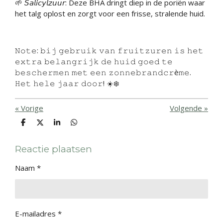
🌱 𝘚𝘢𝘭𝘪𝘤𝘺𝘭𝘻𝘶𝘶𝘳: Deze BHA dringt diep in de poriën waar
het talg oplost en zorgt voor een frisse, stralende huid.
𝙽𝚘𝚝𝚎: 𝚋𝚒𝚓 𝚐𝚎𝚋𝚛𝚞𝚒𝚔 𝚟𝚊𝚗 𝚏𝚛𝚞𝚒𝚝𝚣𝚞𝚛𝚎𝚗 𝚒𝚜 𝚑𝚎𝚝
𝚎𝚡𝚝𝚛𝚊 𝚋𝚎𝚕𝚊𝚗𝚐𝚛𝚒𝚓𝚔 𝚍𝚎 𝚑𝚞𝚒𝚍 𝚐𝚘𝚎𝚍 𝚝𝚎
𝚋𝚎𝚜𝚌𝚑𝚎𝚛𝚖𝚎𝚗 𝚖𝚎𝚝 𝚎𝚎𝚗 𝚣𝚘𝚗𝚗𝚎𝚋𝚛𝚊𝚗𝚍𝚌𝚛è𝚖𝚎.
𝙷𝚎𝚝 𝚑𝚎𝚕𝚎 𝚓𝚊𝚊𝚛 𝚍𝚘𝚘𝚛! ☀️❄️
«
Vorige
Volgende
»
D
D
S
D
e
e
h
e
l
e
a
l
e
l
r
e
Reactie plaatsen
n
e
n
Naam *
E-mailadres *