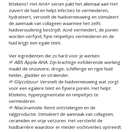
littekens? Het AHA+ serum pakt het allemaal aan! Het
zuivert de huid en helpt infecties te verminderen,
hydrateert, versnelt de huidvernieuwing en stimuleert
de aanmaak van collageen waarmee het zelfs
huidveroudering bestrijdt. Acné vermindert, de poriën
worden verfijnd, fijne rimpeltjes verminderen en de
huid krijgt een egale teint.
Vier ingrediënten die zo hard voor je werken:
🌱 𝘈𝘉𝘚 𝘈𝘱𝘱𝘭𝘦 𝘈𝘏𝘈: Zijn krachtige exfoliërende werking
maakt de onzuivere, droge, schilferige en rijpe huid
helder, gladder en stralender.
🌱 𝘎𝘭𝘺𝘤𝘰𝘭𝘻𝘶𝘶𝘳: Versnelt de huidvernieuwing wat zorgt
voor een egalere teint en fijnere poriën. Het helpt
littekens, hyperpigmentatie en rimpeltjes te
verminderen.
🌱 𝘕𝘪𝘢𝘤𝘪𝘯𝘢𝘮𝘪𝘥𝘦: Remt ontstekingen en de
talgproductie. Stimuleert de aanmaak van collageen,
ceramiden en vrije vetzuren. Het versterkt de
huidbarrière waardoor er minder vochtverlies optreedt.